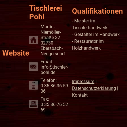
Tischlerei
Qualifikationen
Pohl
- Meister im
Martin-
Tischlerhandwerk
Niemöller-
- Gestalter im Handwerk
Straße 32
- Restaurator im
02730
Holzhandwerk
Ebersbach-
Website
Neugersdorf
Email:
info@tischler-
pohl.de
Telefon:
Impressum
|
0 35 86-36 59
Datenschutzerklärung
|
06
Kontakt
Fax:
0 35 86-76 52
69